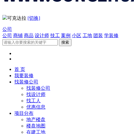
可克达拉
[切换]
公司
公司
商铺
商品
设计师
技工
案例
小区
工地
团装
学装修
首 页
我要装修
找装修公司
找装修公司
找设计师
找工人
优惠信息
项目分布
地产楼盘
楼盘地图
在建工地