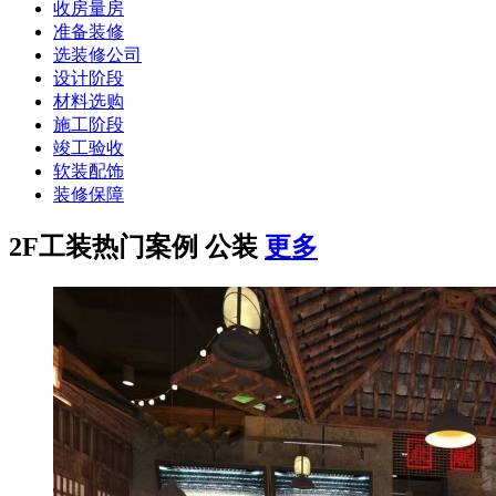
收房量房
准备装修
选装修公司
设计阶段
材料选购
施工阶段
竣工验收
软装配饰
装修保障
2F
工装热门案例
公装
更多